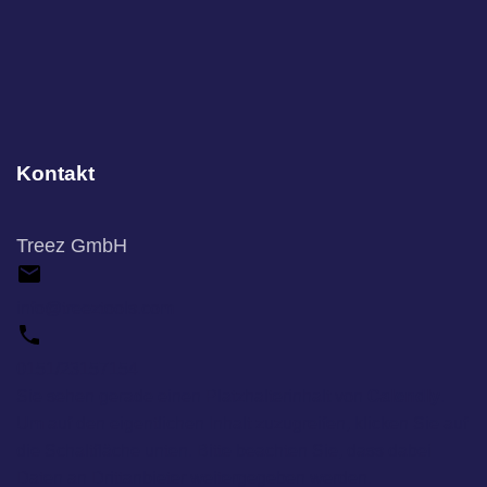
Kontakt
Treez GmbH
info@treeztools.com
0151/23157154
Sie sehen gerade einen Platzhalterinhalt von
Calendly
.
Um auf den eigentlichen Inhalt zuzugreifen, klicken Sie auf
die Schaltfläche unten. Bitte beachten Sie, dass dabei
Daten an Drittanbieter weitergegeben werden.