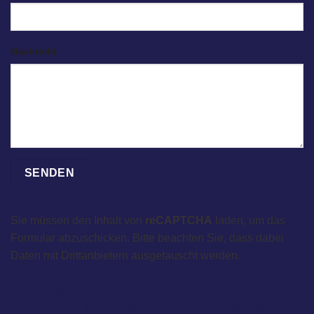
Nachricht
Sie müssen den Inhalt von
reCAPTCHA
laden, um das
Formular abzuschicken. Bitte beachten Sie, dass dabei
Daten mit Drittanbietern ausgetauscht werden.
Mehr Informationen
Inhalt entsperren
Erforderlichen Service akzeptieren und Inhalte entsperren