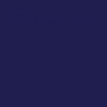
Mehr Informationen
Inhalt entsperren
Erforderlichen Service akzeptieren und Inhalte entsperren