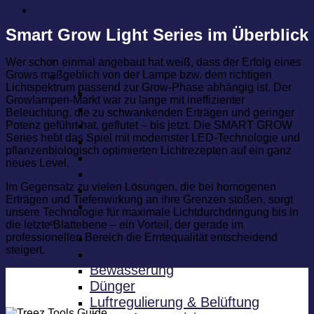
420 Grow Blog
Smart Grow Light Series im Überblick
Alle Beiträge
Wer schon einmal angebaut hat weiß, dass der Erfolg eines
Grows maßgeblich von der Lampe bzw. dem richtigen
Grow
Lichtspektrum passend zur Grow-Phase abhängig ist. Der
Keimung
Growlampen-Markt war zu lange mit ineffizienter
Steckling
Beleuchtung, die zu schwankenden Erträgen und geringer
Wachstum
Potenz geführt hat, geflutet – bis jetzt. Die SMART GROW
Series hebt das Spiel mit modernster LED-Technologie und
Blüte
pflanzenbiologisch optimierten Lichtrezepten auf ein ganz
Ernte
neues Level.
Tipps & Wissen
Im Gegensatz zu vielen Lösungen, die bei homogenen
Strain Reviews
Erträgen und Tiefenwirkung an ihre Grenzen stoßen, sorgt
Lichtrezepte
unsere Technologie für maximale Lichtdurchdringung bis in
Equipment
die letzte Blattebene – ein Vorteil, der gerade im
Anbau Beleuchtung
professionellen Bereich die Erntequalität entscheidend
steigert.
Anbau Zelte
Bewässerung
Dünger
Luftregulierung & Belüftung