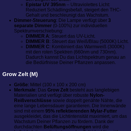
Epistar UV 395nm
– Ultraviolettes Licht:
Reduziert Schädlingsbefall, steigert den THC-
Gehalt und beschleunigt das Wachstum.
Dimmer-Steuerung
: Die Lampe verfügt über
3
separate Dimmer
(0-100%) zur individuellen
Spektrumverschiebung:
DIMMER A
: Steuert das UV-Licht.
DIMMER B
: Steuert das Weiß/Blau (5000K) Licht.
DIMMER C
: Kombiniert das Warmweiß (3000K)
mit den roten Spektren (660nm und 730nm).
Dadurch kannst Du das Lichtspektrum genau an
die Bedürfnisse Deiner Pflanzen anpassen.
Grow Zelt (M)
Größe
: Mittel (100 x 100 x 200 cm)
Merkmale
: Das
Grow Zelt
besteht aus langlebigen
Materialien und verfügt über robuste
Nylon-
Reißverschlüsse
sowie doppelt genähte Nähte, die
eine lange Lebensdauer garantieren. Die Innenwände
sind mit einem
95% reflektierenden Mylar-Futter
ausgekleidet, das die Lichtintensität maximiert, um das
Wachstum Deiner Pflanzen zu fördern. Dank der
durchdachten
Belüftungsöffnungen
wird die