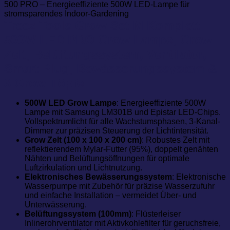
Treez Tools Grow Set M Komplett –
500W LED PRO Grow Lampe, Grow
Zelt, Belüftungssystem, Ventilator,
Smart Plug, Bewässerungssystem &
3 Grow Töpfe
500W LED Grow Lampe
: Energieeffiziente 500W
Lampe mit Samsung LM301B und Epistar LED-Chips.
Vollspektrumlicht für alle Wachstumsphasen, 3-Kanal-
Dimmer zur präzisen Steuerung der Lichtintensität.
Grow Zelt (100 x 100 x 200 cm)
: Robustes Zelt mit
reflektierendem Mylar-Futter (95%), doppelt genähten
Nähten und Belüftungsöffnungen für optimale
Luftzirkulation und Lichtnutzung.
Elektronisches Bewässerungssystem
: Elektronische
Wasserpumpe mit Zubehör für präzise Wasserzufuhr
und einfache Installation – vermeidet Über- und
Unterwässerung.
Belüftungssystem (100mm)
: Flüsterleiser
Inlinerohrventilator mit Aktivkohlefilter für geruchsfreie,