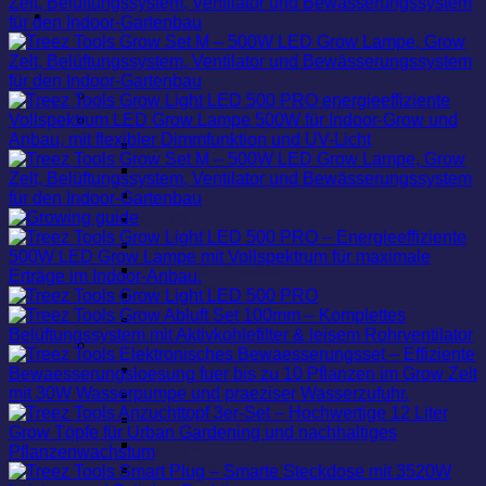
420 Grow Blog
Alle Beiträge
Grow
Keimung
Steckling
Wachstum
Blüte
Ernte
Tipps & Wissen
Strain Reviews
Lichtrezepte
Equipment
Anbau Beleuchtung
Anbau Zelte
Bewässerung
Dünger
Luftregulierung & Belüftung