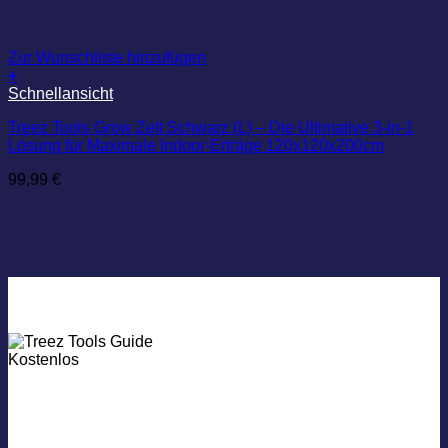
Zur Wunschliste hinzufügen
+
Schnellansicht
Treez Tools Grow Zelt Schwarz (L) – Die Ultimative 3-in-1
Lösung für Maximale Indoor-Erträge 120x120x200cm
99,99
€
Kosten­­los