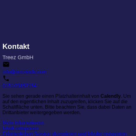
Kontakt
Treez GmbH
info@treeztools.com
0151/23157154
Sie sehen gerade einen Platzhalterinhalt von
Calendly
. Um
auf den eigentlichen Inhalt zuzugreifen, klicken Sie auf die
Schaltfläche unten. Bitte beachten Sie, dass dabei Daten an
Drittanbieter weitergegeben werden.
Mehr Informationen
Inhalt entsperren
Erforderlichen Service akzeptieren und Inhalte entsperren