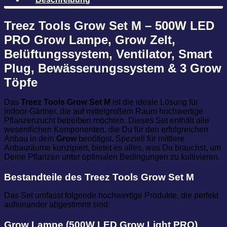
Treez Tools Grow Set M – 500W LED
PRO Grow Lampe, Grow Zelt,
Belüftungssystem, Ventilator, Smart
Plug, Bewässerungssystem & 3 Grow
Töpfe
Das
Treez Tools Grow Set M
ist die ideale Lösung für
Indoor-Gärtner, die auf mittelgroßem Raum hochwertige
Pflanzenzucht betreiben möchten. Dieses Set enthält alle
wesentlichen Komponenten, die Du für den erfolgreichen
Anbau in dein
Grow
benötigst. Speziell für mittlere
Anbauräume konzipiert, bietet es alles, was Du brauchst, um
Deine Pflanzen unter optimalen Bedingungen zu kultivieren.
Bestandteile des Treez Tools Grow Set M
Das Set umfasst folgende hochwertige Produkte, die perfekt
aufeinander abgestimmt sind:
Grow Lampe (500W LED Grow Light PRO)