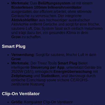
Merkmale
: Das
Belüftungssystem
ist mit einem
flüsterleisen 100mm Inlinerohrventilator
ausgestattet, der effizient arbeitet, ohne störende
Geräusche zu verursachen. Der integrierte
Aktivkohlefilter
aus hochwertiger australischer
Aktivkohle entfernt Gerüche und sorgt für eine frische,
saubere Luft. Das System lässt sich einfach installieren
und trägt dazu bei, ein gesundes Klima in dein
Grow
zu schaffen.
Smart Plug
Verwendung
: Sorgt für saubere, frische Luft in dein
Grow
Merkmale:
Der Treez Tools
Smart Plug
bietet
intelligente
Steuerung
per
App
, unterstützt Geräte bis
3520W (16A), ermöglicht
Energieüberwachung
mit
Zeitplanung
und
Statistiken
, und überzeugt durch
einfache Einrichtung sowie sichere CE/ROHS-
zertifizierte Nutzung
Clip-On Ventilator
Größe
: Kompakter Clip-On Ventilator