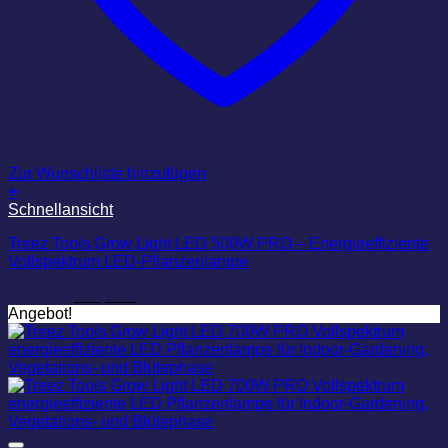
Zur Wunschliste hinzufügen
+
Schnellansicht
Treez Tools Grow Light LED 500W PRO – Energieeffiziente
Vollspektrum LED-Pflanzenlampe
Ursprünglicher
Aktueller
449,99
€
394,99
€
Preis
Preis
Angebot!
war:
ist:
449,99 €
394,99 €.