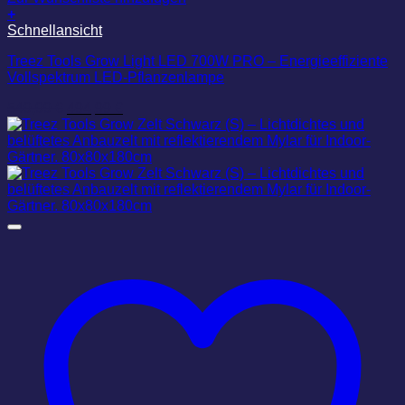
+
Schnellansicht
Treez Tools Grow Light LED 700W PRO – Energieeffiziente
Vollspektrum LED-Pflanzenlampe
Ursprünglicher
Aktueller
549,99
€
494,99
€
Preis
Preis
war:
ist:
549,99 €
494,99 €.