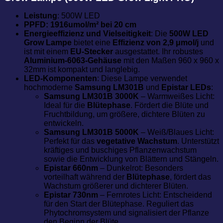
Leistung
: 500W LED
PPFD:
1916umol/m² bei 20 cm
Energieeffizienz und Vielseitigkeit
: Die
500W LED
Grow Lampe
bietet eine
Effizienz von 2,9 μmol/j
und
ist mit einem
EU-Stecker
ausgestattet. Ihr robustes
Aluminium-6063-Gehäuse
mit den Maßen 960 x 960 x
32mm ist kompakt und langlebig.
LED-Komponenten
: Diese Lampe verwendet
hochmoderne
Samsung LM301B
und
Epistar LEDs
:
Samsung LM301B 3000K
– Warmweißes Licht:
Ideal für die
Blütephase
. Fördert die Blüte und
Fruchtbildung, um größere, dichtere Blüten zu
entwickeln.
Samsung LM301B 5000K
– Weiß/Blaues Licht:
Perfekt für das
vegetative Wachstum
. Unterstützt
kräftiges und buschiges Pflanzenwachstum
sowie die Entwicklung von Blättern und Stängeln.
Epistar 660nm
– Dunkelrot: Besonders
vorteilhaft während der
Blütephase
, fördert das
Wachstum größerer und dichterer Blüten.
Epistar 730nm
– Fernrotes Licht: Entscheidend
für den Start der Blütephase. Reguliert das
Phytochromsystem und signalisiert der Pflanze
den Beginn der Blüte.