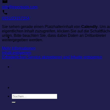
info@treeztools.com
420 Grow Guide
0151/23157154
Sie sehen gerade einen Platzhalterinhalt von
Calendly
. Um a
eigentlichen Inhalt zuzugreifen, klicken Sie auf die Schaltfläc
unten. Bitte beachten Sie, dass dabei Daten an Drittanbieter
Über Uns
weitergegeben werden.
Mehr Informationen
Inhalt entsperren
Erforderlichen Service akzeptieren und Inhalte entsperren
Kontakt
Suchen
nach: