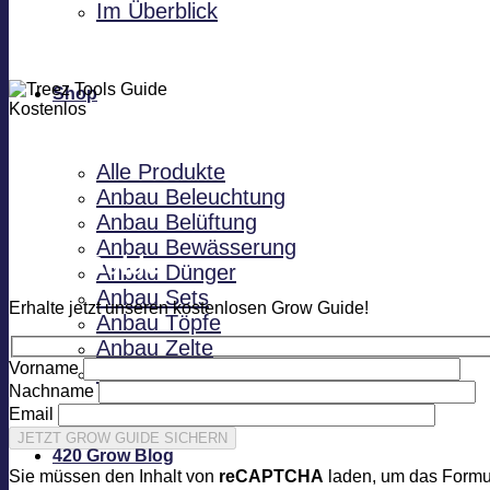
Im Überblick
Shop
Kosten­­los
Alle Produkte
Anbau Beleuchtung
Anbau Belüftung
Anbau Bewässerung
Grow Guide
Anbau Dünger
Anbau Sets
Erhalte jetzt unseren kostenlosen Grow Guide!
Anbau Töpfe
Anbau Zelte
Vorname
Smart Geräte
Nachname
Email
420 Grow Blog
Sie müssen den Inhalt von
reCAPTCHA
laden, um das Formul