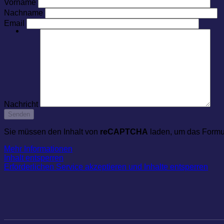
Vorname
Nachname
Email
Nachricht
Sie müssen den Inhalt von
reCAPTCHA
laden, um das Formul
Mehr Informationen
Inhalt entsperren
Erforderlichen Service akzeptieren und Inhalte entsperren