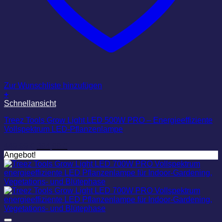
Zur Wunschliste hinzufügen
+
Schnellansicht
Treez Tools Grow Light LED 500W PRO – Energieeffiziente
Vollspektrum LED-Pflanzenlampe
Ursprünglicher
Aktueller
449,99
€
394,99
€
Preis
Preis
Angebot!
war:
ist:
449,99 €
394,99 €.