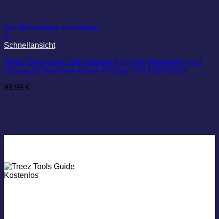
Zur Wunschliste hinzufügen
+
Schnellansicht
Treez Tools Grow Zelt Schwarz (L) – Die Ultimative 3-in-1
Lösung für Maximale Indoor-Erträge 120x120x200cm
99,99
€
Kosten­­los