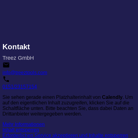
Kontakt
Treez GmbH
info@treeztools.com
0151/23157154
Sie sehen gerade einen Platzhalterinhalt von
Calendly
. Um
auf den eigentlichen Inhalt zuzugreifen, klicken Sie auf die
Schaltfläche unten. Bitte beachten Sie, dass dabei Daten an
Drittanbieter weitergegeben werden.
Mehr Informationen
Inhalt entsperren
Erforderlichen Service akzeptieren und Inhalte entsperren