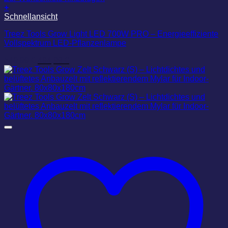
+
Schnellansicht
Treez Tools Grow Light LED 700W PRO – Energieeffiziente
Vollspektrum LED-Pflanzenlampe
Ursprünglicher
Aktueller
549,99
€
494,99
€
Preis
Preis
war:
ist:
549,99 €
494,99 €.